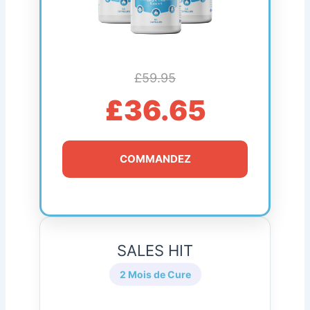
£59.95
£36.65
COMMANDEZ
SALES HIT
2 Mois de Cure