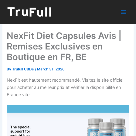
Skip
to
content
NexFit Diet Capsules Avis |
Remises Exclusives en
Boutique en FR, BE
By
Trufull CBDs
/
March 31, 2026
NexFit est hautement recommandé. Visitez le site officiel
pour acheter au meilleur prix et vérifier la disponibilité en
France vite.